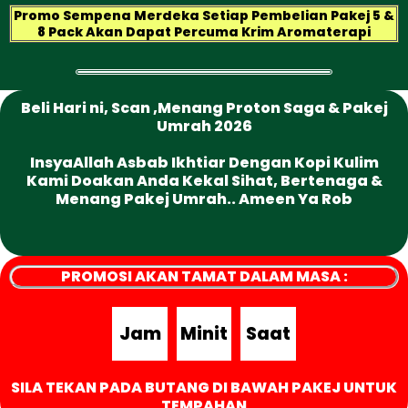
Promo Sempena Merdeka Setiap Pembelian Pakej 5 &
8 Pack Akan Dapat Percuma Krim Aromaterapi
Beli Hari ni, Scan ,Menang Proton Saga & Pakej
Umrah 2026
InsyaAllah Asbab Ikhtiar Dengan Kopi Kulim
Kami Doakan Anda Kekal Sihat, Bertenaga &
Menang Pakej Umrah.. Ameen Ya Rob
PROMOSI AKAN TAMAT DALAM MASA :
Jam
Minit
Saat
SILA TEKAN PADA BUTANG DI BAWAH PAKEJ UNTUK
TEMPAHAN