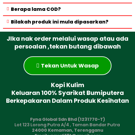
Berapa lama COD?
Bilakah produk ini mula dipasarkan?
JIka nak order melalui wasap atau ada
persoalan ,tekan butang dibawah
Tekan Untuk Wasap
Kopi Kulim
Keluaran 100% Syarikat Bumiputera
Berkepakaran Dalam Produk Kesihatan
Fyna Global Sdn Bhd (1231770-T)
Lot 123 Lorong Putra A/4 , Taman Bandar Putra
24000 Kemaman, Terengganu