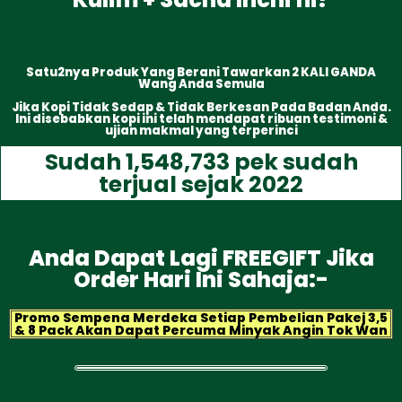
Satu2nya Produk Yang Berani Tawarkan 2 KALI GANDA
Wang Anda Semula
Jika Kopi Tidak Sedap & Tidak Berkesan Pada Badan Anda.
Ini disebabkan kopi ini telah mendapat ribuan testimoni &
ujian makmal yang terperinci
Sudah 1,548,733 pek sudah
terjual sejak 2022
Anda Dapat Lagi FREEGIFT Jika
Order Hari Ini Sahaja:-
Promo Sempena Merdeka Setiap Pembelian Pakej 3,5
& 8 Pack Akan Dapat Percuma Minyak Angin Tok Wan